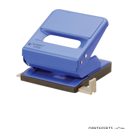
מק"ט :
OP9T6F5BT5