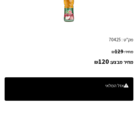
מק"ט :
70425
129
מחיר:
₪
120
מחיר מבצע:
₪
אזל המלאי
הודיעו לי כשחוזר למלאי