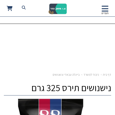
0
תפריט
דף בית
כיבוד למשרד
בייגלה עבאדי ונשנושים
נישנושים תירס 325 גרם