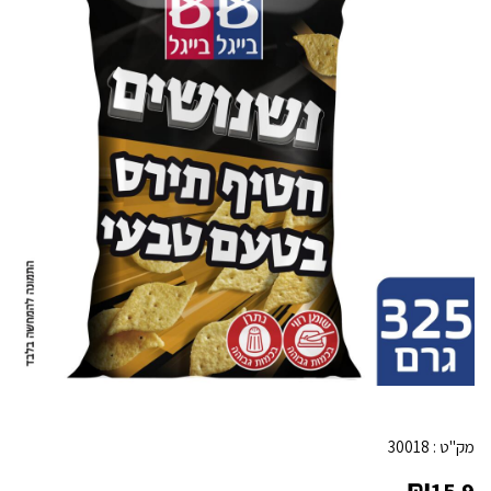
מק"ט :
30018
₪